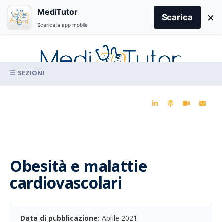
Search
MediTutor
×
for:
Scarica
Scarica la app mobile
Skip
to
content
La conoscenza clinica per la pratica medica quotidiana
Obesità e malattie
cardiovascolari
Data di pubblicazione:
Aprile 2021