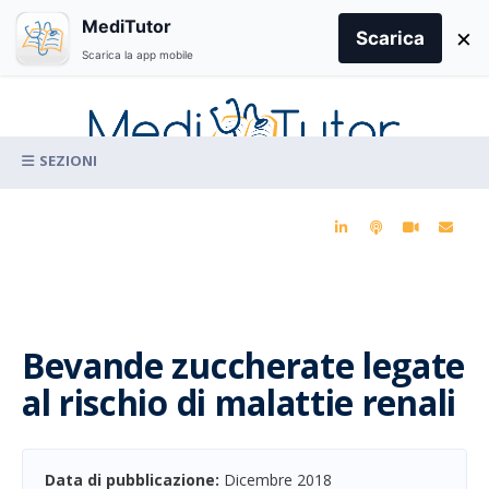
Search
MediTutor
×
for:
Scarica
Scarica la app mobile
Skip
to
content
La conoscenza clinica per la pratica medica quotidiana
Bevande zuccherate legate
al rischio di malattie renali
Data di pubblicazione:
Dicembre 2018