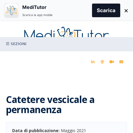
Search
MediTutor
×
for:
Scarica
Scarica la app mobile
Skip
to
content
La conoscenza clinica per la pratica medica quotidiana
Catetere vescicale a
permanenza
Data di pubblicazione:
Maggio 2021