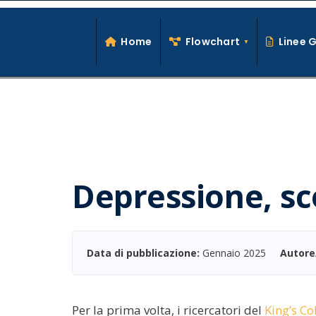
Search
Skip
for:
to
Home
Flowchart
Linee 
content
Depressione, sco
Data di pubblicazione:
Gennaio 2025
Autore
Per la prima volta, i ricercatori del
King’s Co