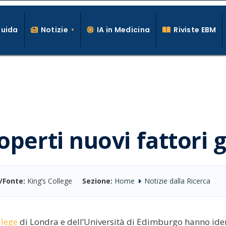
Guida
Notizie
IA in Medicina
Riviste EBM
La conoscenza clinica per la pratica medica quotidiana
perti nuovi fattori g
/Fonte:
King’s College
Sezione:
Home
Notizie dalla Ricerca
llege
di Londra e dell’Università di Edimburgo hanno identi