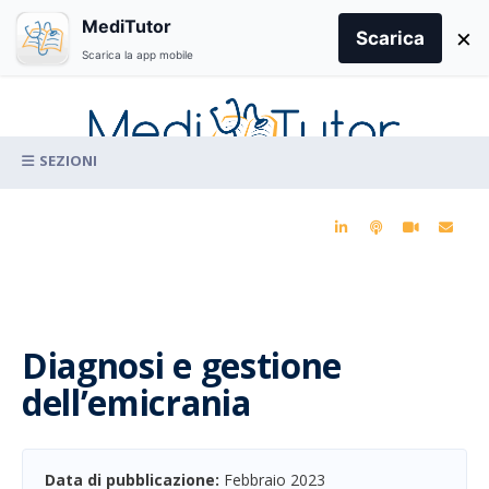
Search
MediTutor
×
for:
Scarica
Scarica la app mobile
Skip
to
content
La conoscenza clinica per la pratica medica quotidiana
Diagnosi e gestione
dell’emicrania
Data di pubblicazione:
Febbraio 2023