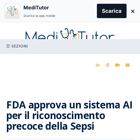
Search
MediTutor
×
for:
Scarica
Scarica la app mobile
Skip
to
content
La conoscenza clinica per la pratica medica quotidiana
FDA approva un sistema AI
per il riconoscimento
precoce della Sepsi