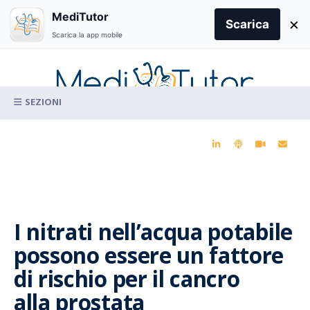
Search
MediTutor
×
for:
Scarica
Scarica la app mobile
Skip
to
content
La conoscenza clinica per la pratica medica quotidiana
I nitrati nell’acqua potabile
possono essere un fattore
di rischio per il cancro
alla prostata