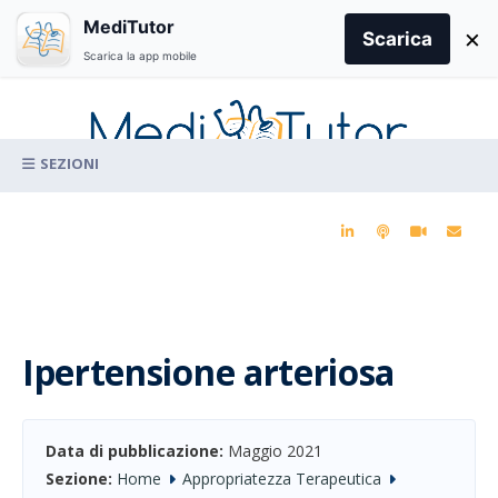
Search
MediTutor
×
for:
Scarica
Scarica la app mobile
Skip
to
content
La conoscenza clinica per la pratica medica quotidiana
Ipertensione arteriosa
Data di pubblicazione:
Maggio 2021
Sezione:
Home
Appropriatezza Terapeutica