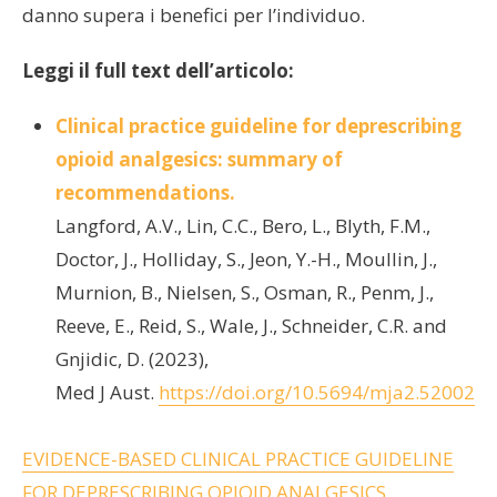
danno supera i benefici per l’individuo.
Leggi il full text dell’articolo:
Clinical practice guideline for deprescribing
opioid analgesics: summary of
recommendations.
Langford, A.V., Lin, C.C., Bero, L., Blyth, F.M.,
Doctor, J., Holliday, S., Jeon, Y.-H., Moullin, J.,
Murnion, B., Nielsen, S., Osman, R., Penm, J.,
Reeve, E., Reid, S., Wale, J., Schneider, C.R. and
Gnjidic, D. (2023),
Med J Aust.
https://doi.org/10.5694/mja2.52002
EVIDENCE-BASED CLINICAL PRACTICE GUIDELINE
FOR DEPRESCRIBING OPIOID ANALGESICS