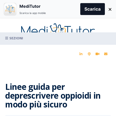
Search
MediTutor
×
for:
Scarica
Scarica la app mobile
Skip
to
content
La conoscenza clinica per la pratica medica quotidiana
Linee guida per
deprescrivere oppioidi in
modo più sicuro