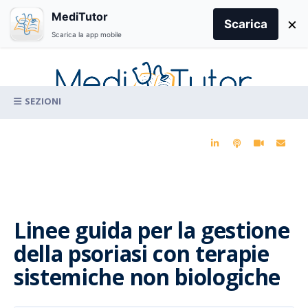
Search
MediTutor
×
for:
Scarica
Scarica la app mobile
Skip
to
content
La conoscenza clinica per la pratica medica quotidiana
Linee guida per la gestione
della psoriasi con terapie
sistemiche non biologiche