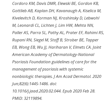
Cordoro KM, Davis DMR, Elewski BE, Gordon KB,
Gottlieb AB, Kaplan DH, Kavanaugh A, Kiselica M,
Kivelevitch D, Korman NJ, Kroshinsky D, Lebwohl
M, Leonardi CL, Lichten J, Lim HW, Mehta NN,
Paller AS, Parra SL, Pathy AL, Prater EF, Rahimi RS,
Rupani RN, Siegel M, Stoff B, Strober BE, Tapper
EB, Wong EB, Wu JJ, Hariharan V, Elmets CA.
Joint
American Academy of Dermatology-National
Psoriasis Foundation guidelines of care for the
management of psoriasis with systemic
nonbiologic therapies. J Am Acad Dermatol. 2020
Jun;82(6):1445-1486. doi:
10.1016/j.jaad.2020.02.044. Epub 2020 Feb 28.
PMID: 32119894.