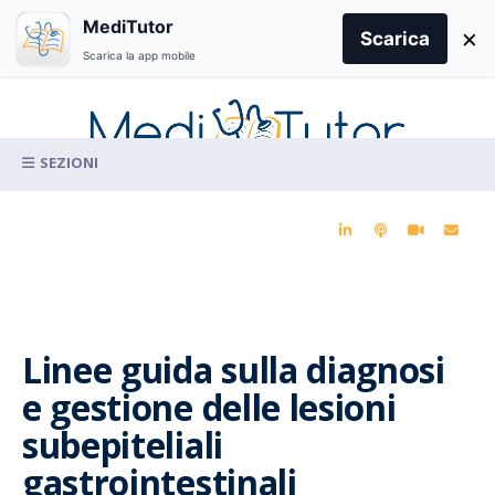
Search
MediTutor
×
for:
Scarica
Scarica la app mobile
Skip
to
content
La conoscenza clinica per la pratica medica quotidiana
Linee guida sulla diagnosi
e gestione delle lesioni
subepiteliali
gastrointestinali