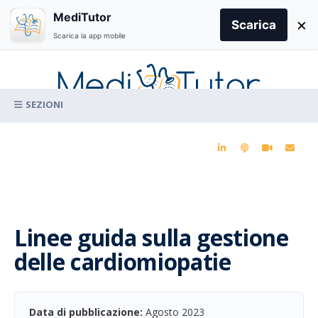
Search
MediTutor
×
for:
Scarica
Scarica la app mobile
Skip
to
content
La conoscenza clinica per la pratica medica quotidiana
Linee guida sulla gestione
delle cardiomiopatie
Data di pubblicazione:
Agosto 2023