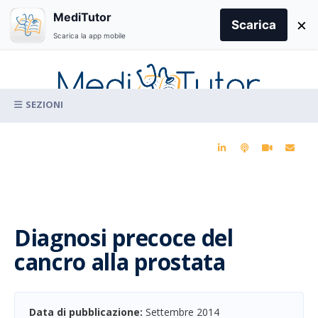
Search
MediTutor
×
for:
Scarica
Scarica la app mobile
Skip
to
content
La conoscenza clinica per la pratica medica quotidiana
Diagnosi precoce del
cancro alla prostata
Data di pubblicazione:
Settembre 2014