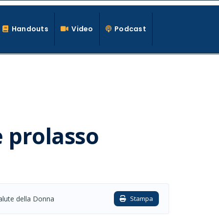
Handouts
Video
Podcast
e prolasso
alute della Donna
Stampa