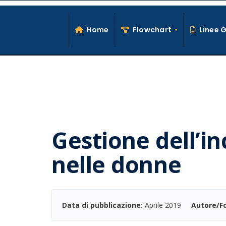
Search
Skip
for:
to
Home
Flowchart
Linee 
content
Gestione dell’i
nelle donne
Data di pubblicazione:
Aprile 2019
Autore/F