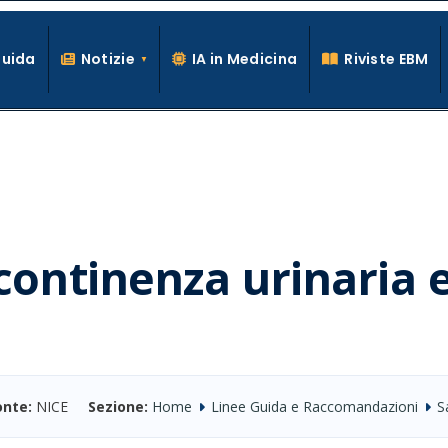
Guida
Notizie
IA in Medicina
Riviste EBM
La conoscenza clinica per la pratica medica quotidiana
ncontinenza urinaria 
onte:
NICE
Sezione:
Home
Linee Guida e Raccomandazioni
S