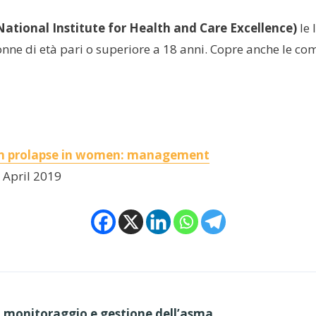
ational Institute for Health and Care Excellence)
le 
onne di età pari o superiore a 18 anni. Copre anche le com
gan prolapse in women: management
 April 2019
, monitoraggio e gestione dell’asma