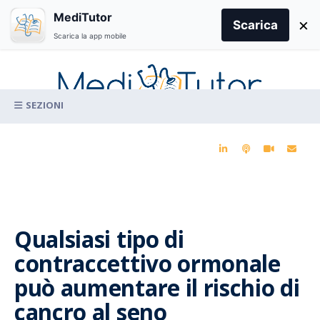
Search
MediTutor
×
for:
Scarica
Scarica la app mobile
Skip
to
content
La conoscenza clinica per la pratica medica quotidiana
Qualsiasi tipo di
contraccettivo ormonale
può aumentare il rischio di
cancro al seno