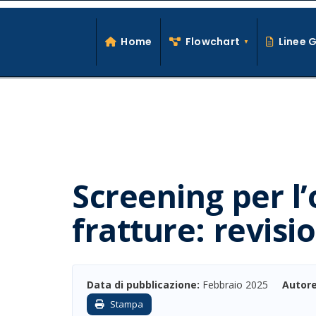
Search
Skip
for:
to
Home
Flowchart
Linee 
content
Screening per l’
fratture: revisi
Data di pubblicazione:
Febbraio 2025
Autore
Stampa