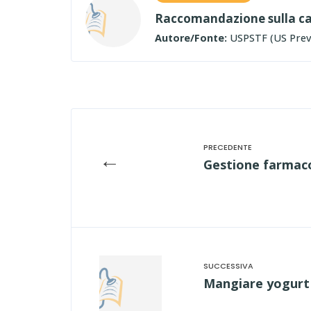
Raccomandazione sulla car
Autore/Fonte:
USPSTF (US Preve
←
Gestione farmacol
Mangiare yogurt p