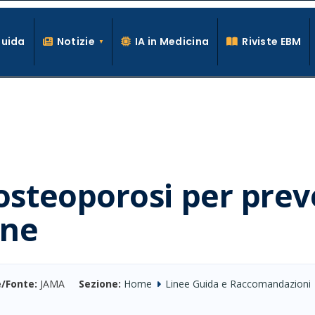
Guida
Notizie
IA in Medicina
Riviste EBM
La conoscenza clinica per la pratica medica quotidiana
osteoporosi per prev
one
/Fonte:
JAMA
Sezione:
Home
Linee Guida e Raccomandazioni