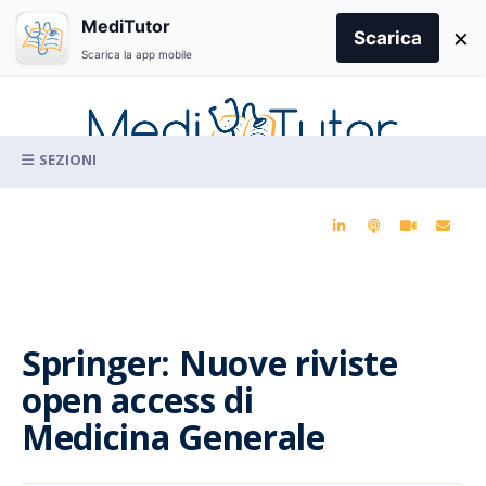
Search
MediTutor
×
for:
Scarica
Scarica la app mobile
Skip
to
content
La conoscenza clinica per la pratica medica quotidiana
Springer: Nuove riviste
open access di
Medicina Generale