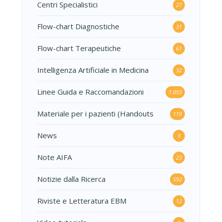
Centri Specialistici
27
Flow-chart Diagnostiche
31
Flow-chart Terapeutiche
61
Intelligenza Artificiale in Medicina
32
Linee Guida e Raccomandazioni
1.055
Materiale per i pazienti (Handouts
119
News
3
Note AIFA
23
Notizie dalla Ricerca
592
Riviste e Letteratura EBM
12