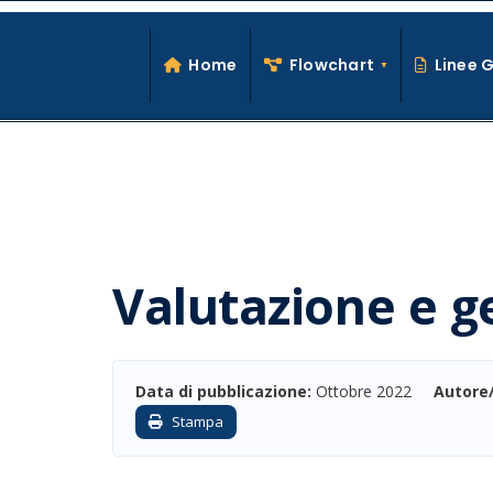
Search
Skip
for:
to
Home
Flowchart
Linee 
content
Valutazione e g
Data di pubblicazione:
Ottobre 2022
Autore
Stampa