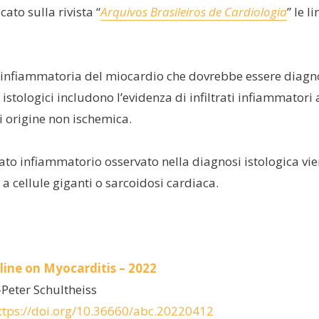
ato sulla rivista “
Arquivos Brasileiros de Cardiologia
” le 
infiammatoria del miocardio che dovrebbe essere diagnosti
istologici includono l’evidenza di infiltrati infiammatori
i origine non ischemica.
iltrato infiammatorio osservato nella diagnosi istologica v
 a cellule giganti o sarcoidosi cardiaca.
:
line on Myocarditis – 2022
Peter Schultheiss
ttps://doi.org/10.36660/abc.20220412