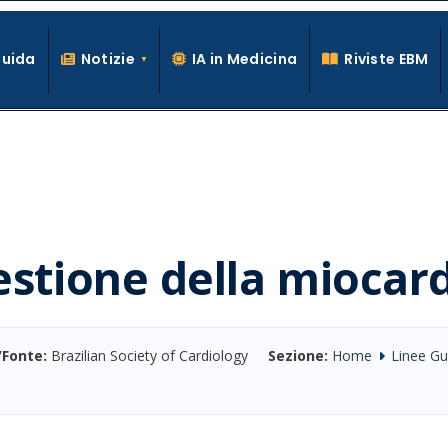
Guida
Notizie
IA in Medicina
Riviste EBM
La conoscenza clinica per la pratica medica quotidiana
estione della miocard
/Fonte:
Brazilian Society of Cardiology
Sezione:
Home
Linee G