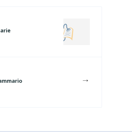
narie
→
mammario