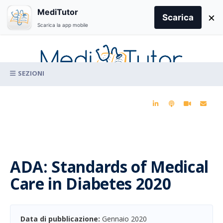
Search
MediTutor
×
for:
Scarica
Scarica la app mobile
Skip
to
content
La conoscenza clinica per la pratica medica quotidiana
ADA: Standards of Medical
Care in Diabetes 2020
Data di pubblicazione:
Gennaio 2020