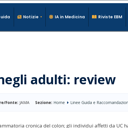
Guida
Notizie
IA in Medicina
Riviste EBM
La conoscenza clinica per la pratica medica quotidiana
negli adulti: review
re/Fonte:
JAMA
Sezione:
Home
Linee Guida e Raccomandazion
ammatoria cronica del colon; gli individui affetti da UC h