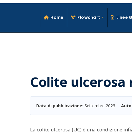
Search
Skip
for:
to
Home
Flowchart
Linee 
content
Colite ulcerosa 
Data di pubblicazione:
Settembre 2023
Auto
La colite ulcerosa (UC) è una condizione infi