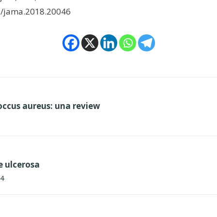
01/jama.2018.20046
ccus aureus: una review
e ulcerosa
24