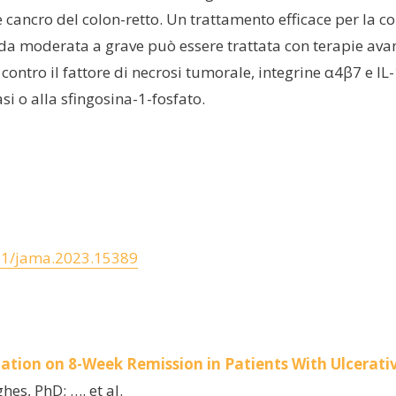
cancro del colon-retto. Un trattamento efficace per la co
 da moderata a grave può essere trattata con terapie avan
ontro il fattore di necrosi tumorale, integrine α4β7 e IL-
si o alla sfingosina-1-fosfato.
01/jama.2023.15389
ation on 8-Week Remission in Patients With Ulcerativ
hes, PhD; …. et al.