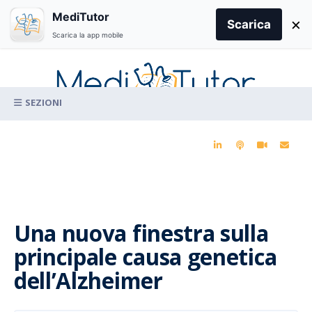
Search
MediTutor
×
for:
Scarica
Scarica la app mobile
Skip
to
content
La conoscenza clinica per la pratica medica quotidiana
Una nuova finestra sulla
principale causa genetica
dell’Alzheimer