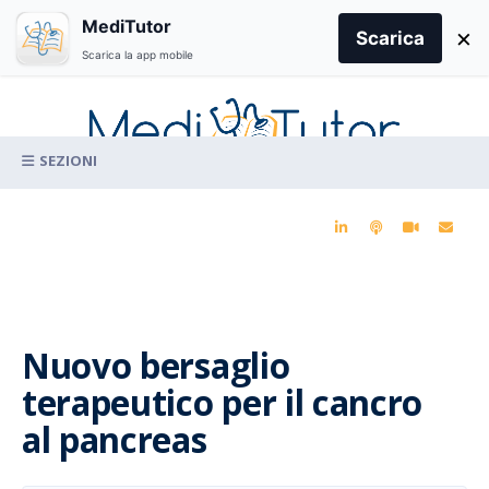
Search
MediTutor
×
for:
Scarica
Scarica la app mobile
Skip
to
content
La conoscenza clinica per la pratica medica quotidiana
Nuovo bersaglio
terapeutico per il cancro
al pancreas