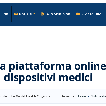
Guida
Notizie
IA in Medicina
Riviste EBM
La conoscenza clinica per la pratica medica quotidiana
a piattaforma online
 dispositivi medici
onte:
The World Health Organization
Sezione:
Home
Notizie da