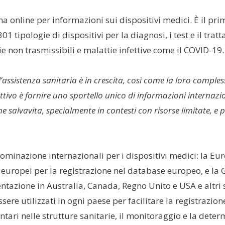
ma online per informazioni sui dispositivi medici. È il p
1 tipologie di dispositivi per la diagnosi, i test e il trat
ie non trasmissibili e malattie infettive come il COVID-19.
’assistenza sanitaria è in crescita, così come la loro compless
iettivo è fornire uno sportello unico di informazioni internazi
 salvavita, specialmente in contesti con risorse limitate, e p
nominazione internazionali per i dispositivi medici: la 
i europei per la registrazione nel database europeo, e l
ntazione in Australia, Canada, Regno Unito e USA e altri
sere utilizzati in ogni paese per facilitare la registrazi
ntari nelle strutture sanitarie, il monitoraggio e la deter