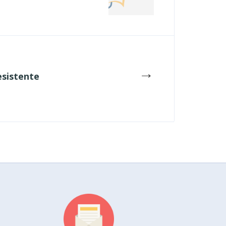
→
esistente