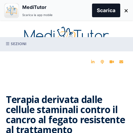
Search
MediTutor
×
for:
Scarica
Scarica la app mobile
Skip
to
content
La conoscenza clinica per la pratica medica quotidiana
Terapia derivata dalle
cellule staminali contro il
cancro al fegato resistente
al trattamento