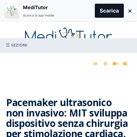
Search
MediTutor
×
for:
Scarica
Scarica la app mobile
Skip
to
content
La conoscenza clinica per la pratica medica quotidiana
Pacemaker ultrasonico
non invasivo: MIT sviluppa
dispositivo senza chirurgia
per stimolazione cardiaca.