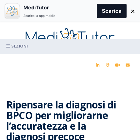
Search
MediTutor
×
for:
Scarica
Scarica la app mobile
Skip
to
content
La conoscenza clinica per la pratica medica quotidiana
Ripensare la diagnosi di
BPCO per migliorarne
l’accuratezza e la
diagnosi precoce