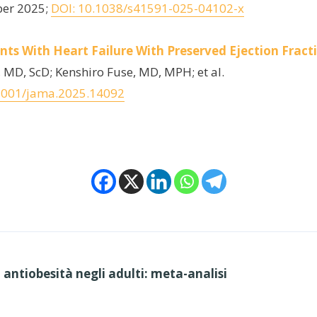
ber 2025;
DOI: 10.1038/s41591-025-04102-x
nts With Heart Failure With Preserved Ejection Fract
 MD, ScD; Kenshiro Fuse, MD, MPH; et al.
1001/jama.2025.14092
antiobesità negli adulti: meta-analisi