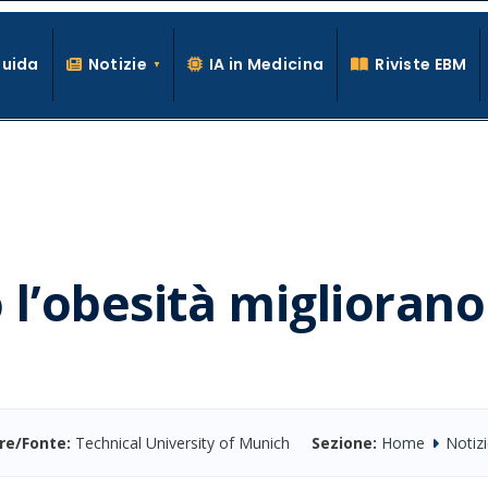
Guida
Notizie
IA in Medicina
Riviste EBM
La conoscenza clinica per la pratica medica quotidiana
 l’obesità migliorano
re/Fonte:
Technical University of Munich
Sezione:
Home
Notizi