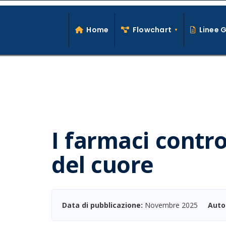
Search
Skip
for:
to
Home
Flowchart
Linee 
content
I farmaci contro
del cuore
Data di pubblicazione:
Novembre 2025
Auto