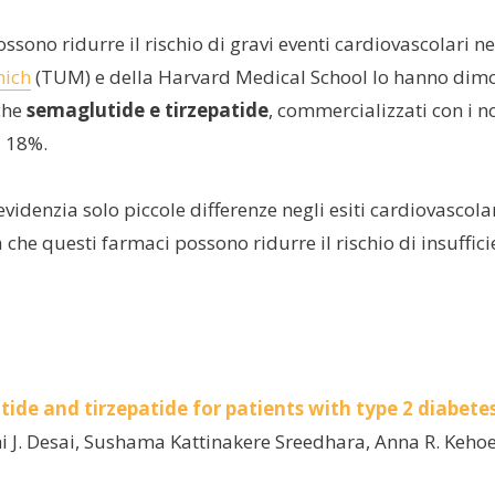
ossono ridurre il rischio di gravi eventi cardiovascolari ne
nich
(TUM) e della Harvard Medical School lo hanno dimostr
che
semaglutide e tirzepatide
, commercializzati con i 
l 18%.
 evidenzia solo piccole differenze negli esiti cardiovascola
 che questi farmaci possono ridurre il rischio di insuffic
e and tirzepatide for patients with type 2 diabetes i
hi J. Desai, Sushama Kattinakere Sreedhara, Anna R. Keho