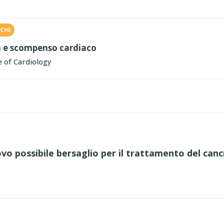
ICHE
tà e scompenso cardiaco
 of Cardiology
uovo possibile bersaglio per il trattamento del can