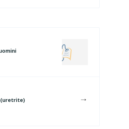
 uomini
→
 (uretrite)