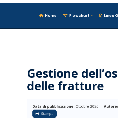
Search
Skip
for:
to
Home
Flowchart
Linee 
content
Gestione dell’o
delle fratture
Data di pubblicazione:
Ottobre 2020
Autore
Stampa