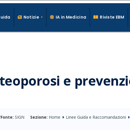
Guida
Notizie
IA in Medicina
Riviste EBM
La conoscenza clinica per la pratica medica quotidiana
steoporosi e prevenz
/Fonte:
SIGN
Sezione:
Home
Linee Guida e Raccomandazioni