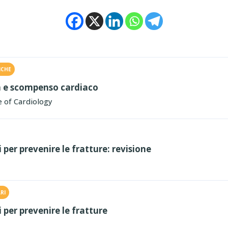
ICHE
tà e scompenso cardiaco
 of Cardiology
 per prevenire le fratture: revisione
RI
 per prevenire le fratture