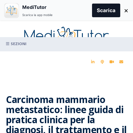
Search
MediTutor
×
for:
Scarica
Scarica la app mobile
Skip
to
content
La conoscenza clinica per la pratica medica quotidiana
Carcinoma mammario
metastatico: linee guida di
pratica clinica per la
diagnosi, il trattamento e il