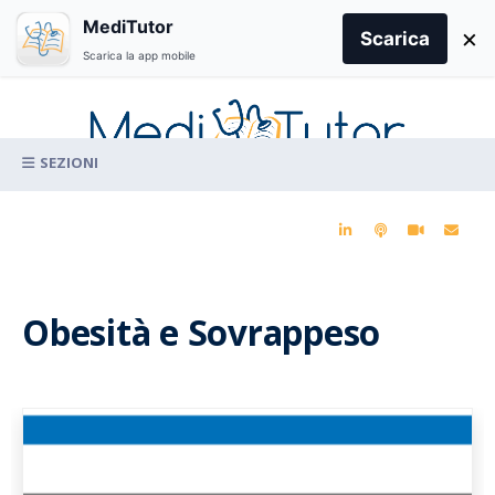
Search
MediTutor
×
for:
Scarica
Scarica la app mobile
Skip
to
content
La conoscenza clinica per la pratica medica quotidiana
Obesità e Sovrappeso