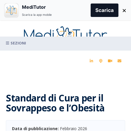
Search
MediTutor
×
for:
Scarica
Scarica la app mobile
Skip
to
content
La conoscenza clinica per la pratica medica quotidiana
Standard di Cura per il
Sovrappeso e l’Obesità
Data di pubblicazione:
Febbraio 2026