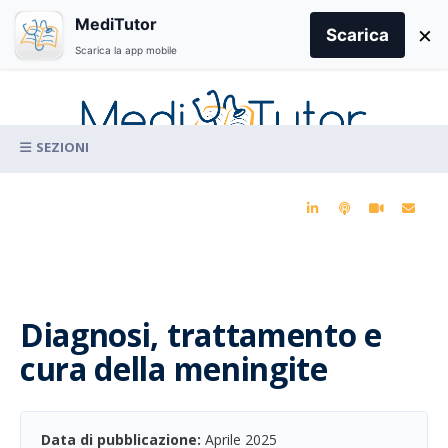
Search
MediTutor
×
for:
Scarica
Scarica la app mobile
Skip
to
content
La conoscenza clinica per la pratica medica quotidiana
Diagnosi, trattamento e
cura della meningite
Data di pubblicazione:
Aprile 2025