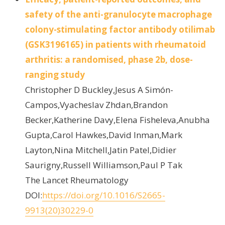
safety of the anti-granulocyte macrophage
colony-stimulating factor antibody otilimab
(GSK3196165) in patients with rheumatoid
arthritis: a randomised, phase 2b, dose-
ranging study
Christopher D Buckley,Jesus A Simón-
Campos,Vyacheslav Zhdan,Brandon
Becker,Katherine Davy,Elena Fisheleva,Anubha
Gupta,Carol Hawkes,David Inman,Mark
Layton,Nina Mitchell,Jatin Patel,Didier
Saurigny,Russell Williamson,Paul P Tak
The Lancet Rheumatology
DOI:
https://doi.org/10.1016/S2665-
9913(20)30229-0