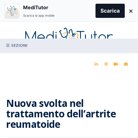
Search
MediTutor
×
for:
Scarica
Scarica la app mobile
Skip
to
content
La conoscenza clinica per la pratica medica quotidiana
Nuova svolta nel
trattamento dell’artrite
reumatoide