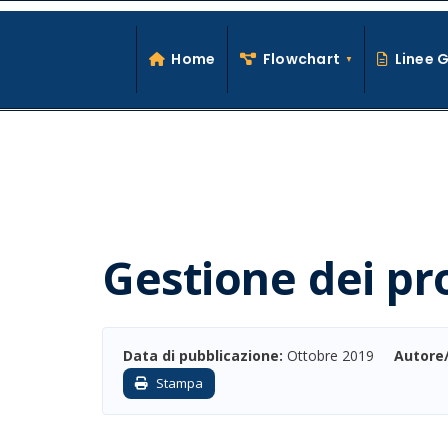
Search
Skip
for:
to
Home
Flowchart
Linee 
content
Gestione dei pr
Data di pubblicazione:
Ottobre 2019
Autore
Stampa