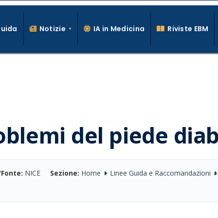
Guida
Notizie
IA in Medicina
Riviste EBM
La conoscenza clinica per la pratica medica quotidiana
oblemi del piede dia
/Fonte:
NICE
Sezione:
Home
Linee Guida e Raccomandazioni