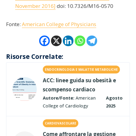
November 2016]
doi: 10.7326/M16-0570
Fonte:
American College of Physicians
Risorse Correlate:
ENDOCRINOLOGIA E MALATTIE METABOLICHE
ACC: linee guida su obesità e
scompenso cardiaco
Autore/Fonte:
American
Agosto
College of Cardiology
2025
CARDIOVASCOLARE
Come affrontare la gestione