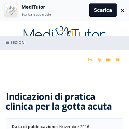
Search
MediTutor
×
for:
Scarica
Scarica la app mobile
Skip
to
content
La conoscenza clinica per la pratica medica quotidiana
Indicazioni di pratica
clinica per la gotta acuta
Data di pubblicazione:
Novembre 2016