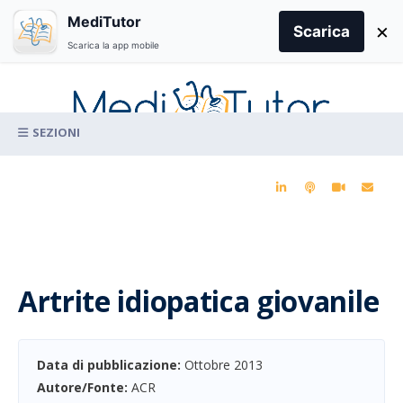
Search
MediTutor
×
for:
Scarica
Scarica la app mobile
Skip
to
content
La conoscenza clinica per la pratica medica quotidiana
Artrite idiopatica giovanile
Data di pubblicazione:
Ottobre 2013
Autore/Fonte:
ACR