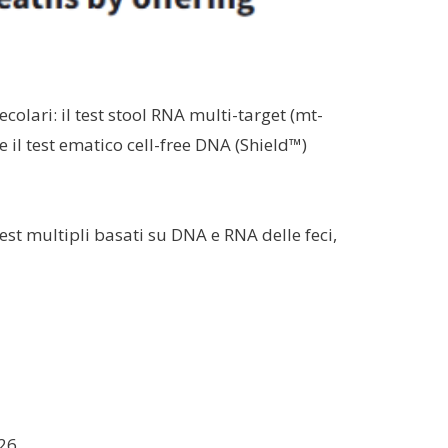
colari: il test stool RNA multi-target (mt-
 il test ematico cell-free DNA (Shield™)
st multipli basati su DNA e RNA delle feci,
026