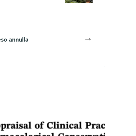
→
eso annulla