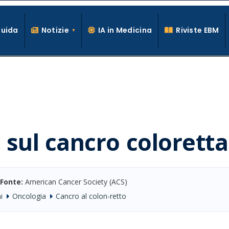
Guida
Notizie
IA in Medicina
Riviste EBM
La conoscenza clinica per la pratica medica quotidiana
 sul cancro coloretta
Fonte:
American Cancer Society (ACS)
i
Oncologia
Cancro al colon-retto