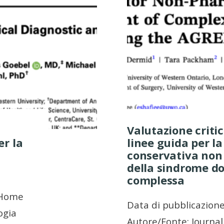
Valutazione criti
er la
linee guida per l
conservativa non
della sindrome do
complessa
 Home
Data di pubblicazion
ogia
Autore/Fonte: Journal 