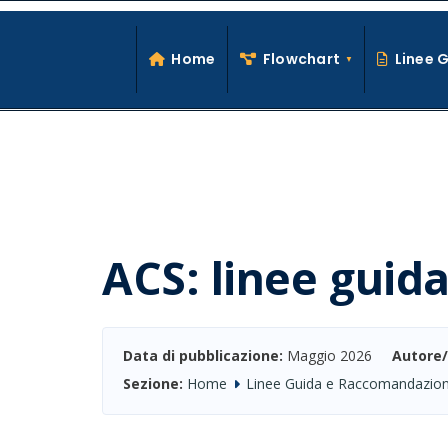
Search
Skip
for:
to
Home
Flowchart
Linee 
content
ACS: linee guida
Data di pubblicazione:
Maggio 2026
Autore/
Sezione:
Home
Linee Guida e Raccomandazion