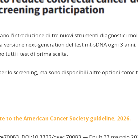
ano l’introduzione di tre nuovi strumenti diagnostici mole
a versione next-generation del test mt-sDNA ogni 3 anni, e
 tutti i test di prima scelta.
r lo screening, ma sono disponibili altre opzioni come te
te to the American Cancer Society guideline, 2026.
.
026;e70083. DOI:10.3322/caac.70083 — Epub 27 maggio 2