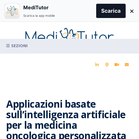
Search
MediTutor
×
for:
Scarica
Scarica la app mobile
Skip
to
content
La conoscenza clinica per la pratica medica quotidiana
Applicazioni basate
sull’intelligenza artificiale
per la medicina
oncologica personalizzata