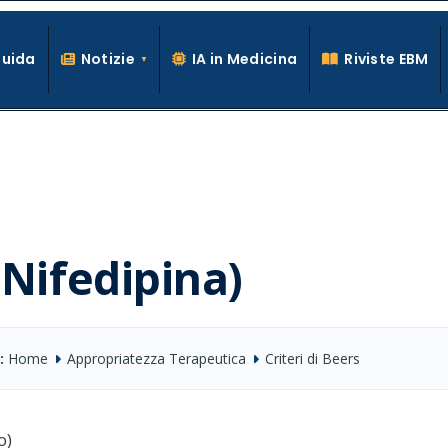
Guida
Notizie
IA in Medicina
Riviste EBM
La conoscenza clinica per la pratica medica quotidiana
(Nifedipina)
:
Home
Appropriatezza Terapeutica
Criteri di Beers
o)