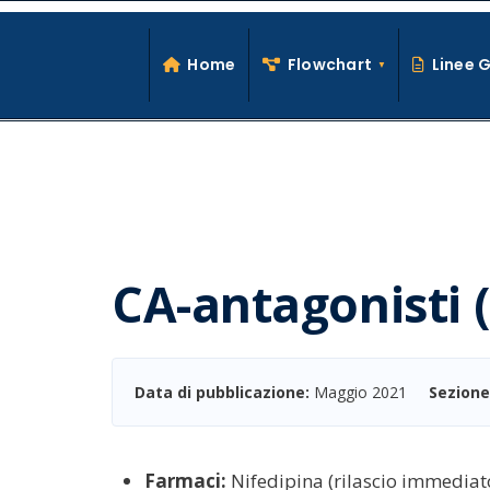
Search
Skip
for:
to
Home
Flowchart
Linee 
content
CA-antagonisti 
Data di pubblicazione:
Maggio 2021
Sezione
Farmaci:
Nifedipina (rilascio immediat