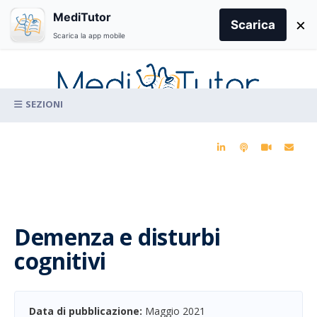
Search
MediTutor
×
for:
Scarica
Scarica la app mobile
Skip
to
content
La conoscenza clinica per la pratica medica quotidiana
Demenza e disturbi
cognitivi
Data di pubblicazione:
Maggio 2021