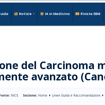
Guida
Notizie
IA in Medicina
Riviste EBM
La conoscenza clinica per la pratica medica quotidiana
tione del Carcinoma
mente avanzato (Canc
Fonte:
NICE
Sezione:
Home
Linee Guida e Raccomandazioni