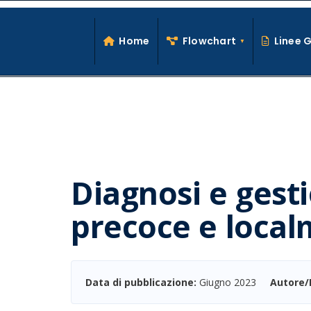
Search
Skip
for:
to
Home
Flowchart
Linee 
content
Diagnosi e ges
precoce e local
Data di pubblicazione:
Giugno 2023
Autore/