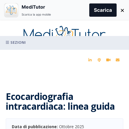
Search
MediTutor
×
for:
Scarica
Scarica la app mobile
Skip
to
content
La conoscenza clinica per la pratica medica quotidiana
Ecocardiografia
intracardiaca: linea guida
Data di pubblicazione:
Ottobre 2025