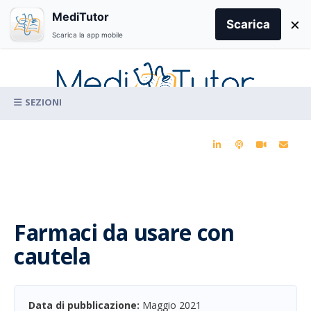
Search
MediTutor
×
for:
Scarica
Scarica la app mobile
Skip
to
content
La conoscenza clinica per la pratica medica quotidiana
Farmaci da usare con
cautela
Data di pubblicazione:
Maggio 2021