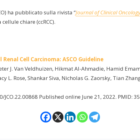
O) ha pubblicato sulla rivista “
Journal of Clinical Oncolog
cellule chiare (ccRCC).
 Renal Cell Carcinoma: ASCO Guideline
eter J. Van Veldhuizen, Hikmat Al-Ahmadie, Hamid Emame
cy L. Rose, Shankar Siva, Nicholas G. Zaorsky, Tian Zha
0/JCO.22.00868 Published online June 21, 2022. PMID: 