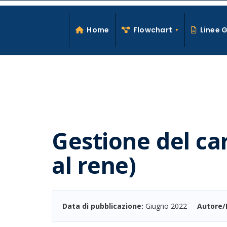
Search
Skip
for:
to
Home
Flowchart
Linee 
content
Gestione del ca
al rene)
Data di pubblicazione:
Giugno 2022
Autore/