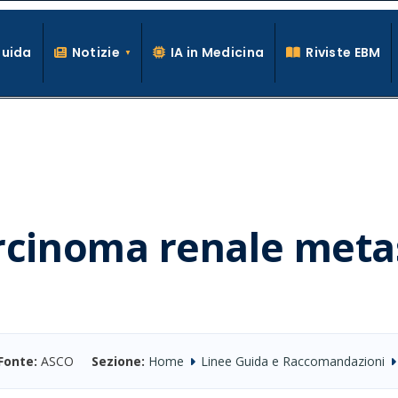
Guida
Notizie
IA in Medicina
Riviste EBM
La conoscenza clinica per la pratica medica quotidiana
rcinoma renale meta
Fonte:
ASCO
Sezione:
Home
Linee Guida e Raccomandazioni