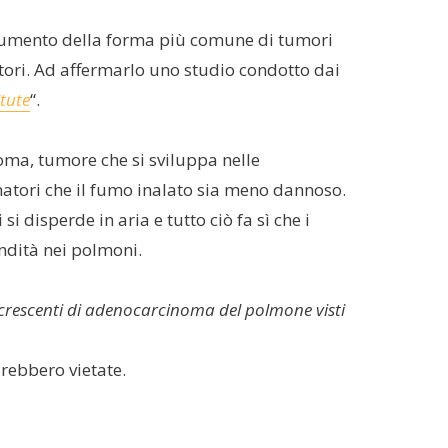
ll’aumento della forma più comune di tumori
tori. Ad affermarlo uno studio condotto dai
itute
“.
noma, tumore che si sviluppa nelle
umatori che il fumo inalato sia meno dannoso.
 disperde in aria e tutto ciò fa sì che i
ndità nei polmoni.
ssi crescenti di adenocarcinoma del polmone visti
drebbero vietate.