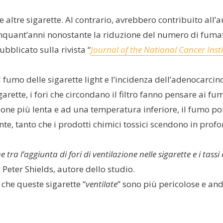
le altre sigarette. Al contrario, avrebbero contribuito a
 cinquant’anni nonostante la riduzione del numero di fuma
ubblicato sulla rivista “
Journal of the National Cancer Inst
l fumo delle sigarette light e l’incidenza dell’adenocarci
garette, i fori che circondano il filtro fanno pensare ai f
ne più lenta e ad una temperatura inferiore, il fumo poi si
e, tanto che i prodotti chimici tossici scendono in profo
 tra l’aggiunta di fori di ventilazione nelle sigarette e i ta
o Peter Shields, autore dello studio.
 che queste sigarette “
ventilate
” sono più pericolose e an