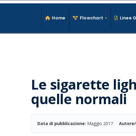
Search
Skip
for:
to
Home
Flowchart
Linee 
content
Le sigarette lig
quelle normali
Data di pubblicazione:
Maggio 2017
Autore/