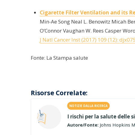
Cigarette Filter Ventilation and its
Min-Ae Song Neal L. Benowitz Micah Be
O’Connor Vaughan W. Rees Casper Woro
J Natl Cancer Inst (2017) 109 (12): djx07
Fonte: La Stampa salute
Risorse Correlate:
NOTIZIE DALLA RICERCA
I rischi per la salute delle
Autore/Fonte:
Johns Hopkins M