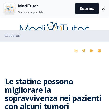
Search
MediTutor
×
for:
Scarica
Scarica la app mobile
Skip
to
content
La conoscenza clinica per la pratica medica quotidiana
Le statine possono
migliorare la
sopravvivenza nei pazienti
con alcuni tumori