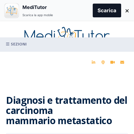
Search
MediTutor
×
for:
Scarica
Scarica la app mobile
Skip
to
content
La conoscenza clinica per la pratica medica quotidiana
Diagnosi e trattamento del
carcinoma
mammario metastatico