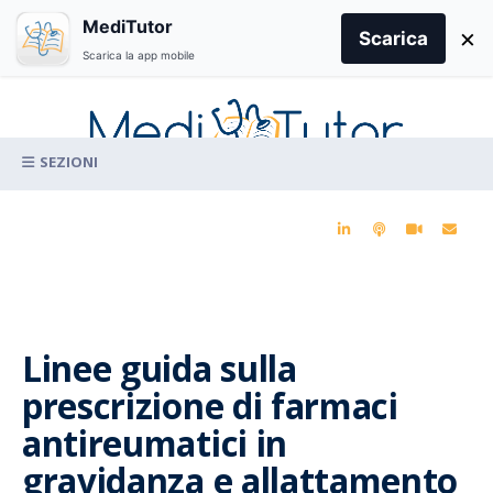
Search
MediTutor
×
for:
Scarica
Scarica la app mobile
Skip
to
content
La conoscenza clinica per la pratica medica quotidiana
Linee guida sulla
prescrizione di farmaci
antireumatici in
gravidanza e allattamento