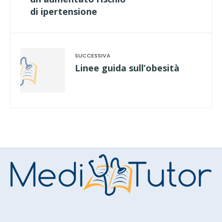
di ipertensione
Linee guida sull’obesità