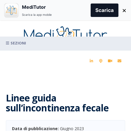
Search
MediTutor
×
for:
Scarica
Scarica la app mobile
Skip
to
content
La conoscenza clinica per la pratica medica quotidiana
Linee guida
sull’incontinenza fecale
Data di pubblicazione:
Giugno 2023